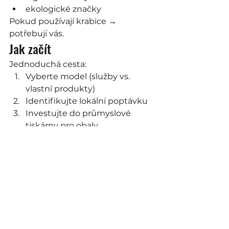
ekologické značky
Pokud používají krabice → 
potřebují vás.
Jak začít
Jednoduchá cesta:
Vyberte model (služby vs. 
vlastní produkty)
Identifikujte lokální poptávku
Investujte do průmyslové 
tiskárny pro obaly
Nabídněte ukázky (klíčové)
Zajistěte první zakázky
Proč TICAB PRINT
Flexibilita je klíč.
TICAB PRINT:
tisk přímo na karton, papír, 
dřevo a textil