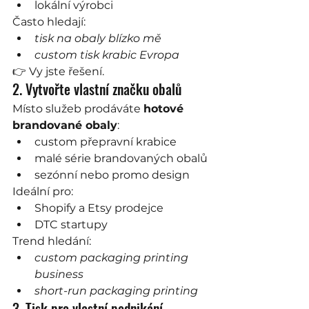
lokální výrobci
Často hledají:
tisk na obaly blízko mě
custom tisk krabic Evropa
👉 Vy jste řešení.
2. Vytvořte vlastní značku obalů
Místo služeb prodáváte 
hotové 
brandované obaly
:
custom přepravní krabice
malé série brandovaných obalů
sezónní nebo promo design
Ideální pro:
Shopify a Etsy prodejce
DTC startupy
Trend hledání:
custom packaging printing 
business
short-run packaging printing
3. Tisk pro vlastní podnikání