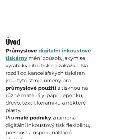
Úvod
Průmyslové 
digitální inkoustové 
tiskárny
 mění způsob, jakým se 
vyrábí kvalitní tisk na zakázku. Na 
rozdíl od kancelářských tiskáren 
jsou tyto stroje určeny pro 
průmyslové použití
 a tisknou na 
různé materiály: papír, lepenku, 
dřevo, textil, keramiku a některé 
plasty.
Pro 
malé podniky
 znamená 
digitální inkoustový tisk flexibilitu, 
přesnost a úsporu nákladů – 