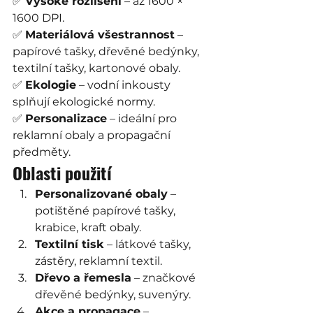
✅ 
Vysoké rozlišení
 – až 1600 × 
1600 DPI.
✅ 
Materiálová všestrannost
 – 
papírové tašky, dřevěné bedýnky, 
textilní tašky, kartonové obaly.
✅ 
Ekologie
 – vodní inkousty 
splňují ekologické normy.
✅ 
Personalizace
 – ideální pro 
reklamní obaly a propagační 
předměty.
Oblasti použití
Personalizované obaly
 – 
potištěné papírové tašky, 
krabice, kraft obaly.
Textilní tisk
 – látkové tašky, 
zástěry, reklamní textil.
Dřevo a řemesla
 – značkové 
dřevěné bedýnky, suvenýry.
Akce a propagace
 – 