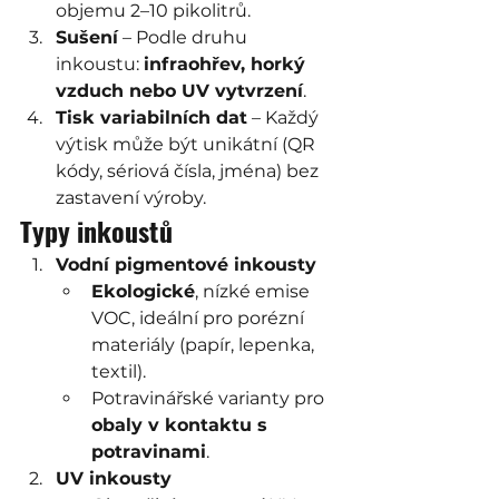
objemu 2–10 pikolitrů.
Sušení
 – Podle druhu 
inkoustu: 
infraohřev, horký 
vzduch nebo UV vytvrzení
.
Tisk variabilních dat
 – Každý 
výtisk může být unikátní (QR 
kódy, sériová čísla, jména) bez 
zastavení výroby.
Typy inkoustů
Vodní pigmentové inkousty
Ekologické
, nízké emise 
VOC, ideální pro porézní 
materiály (papír, lepenka, 
textil).
Potravinářské varianty pro 
obaly v kontaktu s 
potravinami
.
UV inkousty