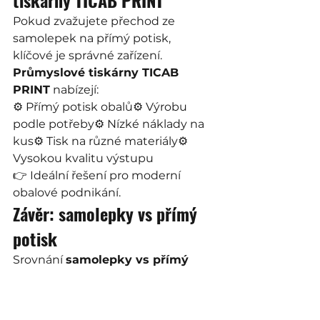
tiskárny TICAB PRINT
Pokud zvažujete přechod ze 
samolepek na přímý potisk, 
klíčové je správné zařízení.
Průmyslové tiskárny TICAB 
PRINT
 nabízejí:
⚙️ Přímý potisk obalů⚙️ Výrobu 
podle potřeby⚙️ Nízké náklady na 
kus⚙️ Tisk na různé materiály⚙️ 
Vysokou kvalitu výstupu
👉 Ideální řešení pro moderní 
obalové podnikání.
Závěr: samolepky vs přímý 
potisk
Srovnání 
samolepky vs přímý 
potisk
 jasně ukazuje směr vývoje.
Přímý potisk přináší:
nižší náklady