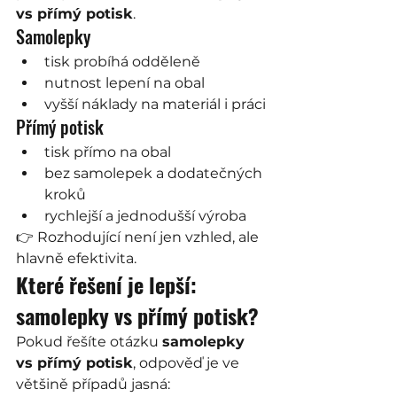
vs přímý potisk
.
Samolepky
tisk probíhá odděleně
nutnost lepení na obal
vyšší náklady na materiál i práci
Přímý potisk
tisk přímo na obal
bez samolepek a dodatečných 
kroků
rychlejší a jednodušší výroba
👉 Rozhodující není jen vzhled, ale 
hlavně efektivita.
Které řešení je lepší: 
samolepky vs přímý potisk?
Pokud řešíte otázku 
samolepky 
vs přímý potisk
, odpověď je ve 
většině případů jasná: