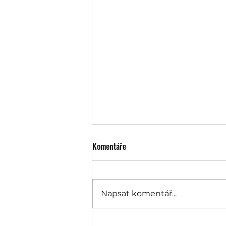
Komentáře
Napsat komentář...
Vyplatí se průmyslová tiskárna na