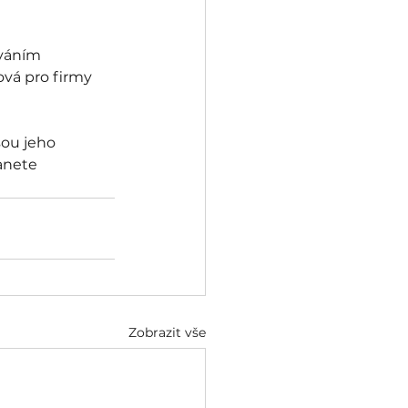
váním 
vá pro firmy 
sou jeho 
tanete 
Zobrazit vše