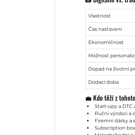
Vlastnost
Čas nastavení
Ekonomičnost
Možnost personali
Dopad na životní pr
Dodací doba
💼 Kdo těží z tohot
Start‑upy a DTC
Ruční výrobci a 
Firemní dárky a 
Subscription bo