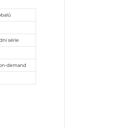
 obalů
dní série
 on-demand