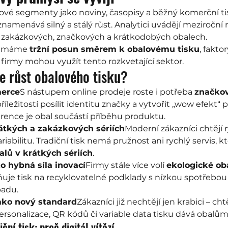
kové segmenty jako noviny, časopisy a běžný komerční ti
znamenává silný a stálý růst. Analytici uvádějí meziroční 
 zakázkových, značkových a krátkodobých obalech.
oumáme 
tržní posun směrem k obalovému tisku
, fakto
k firmy mohou využít tento rozkvetající sektor.
e růst obalového tisku?
erce
S nástupem online prodeje roste i potřeba 
značko
říležitostí posílit identitu značky a vytvořit „wow efekt“ př
urence je obal součástí příběhu produktu.
átkých a zakázkových sériích
Moderní zákazníci chtějí r
ariabilitu. Tradiční tisk nemá pružnost ani rychlý servis, 
balů v krátkých sériích
.
ko hybná síla inovací
Firmy stále více volí 
ekologické ob
uje tisk na recyklovatelné podklady s nízkou spotřebou
padu.
ako nový standard
Zákazníci již nechtějí jen krabici – ch
 personalizace, QR kódů či variable data tisku dává obalů
iční tisk: proč digitál vítězí