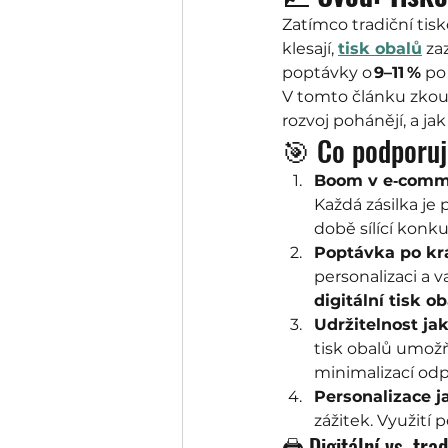
Zatímco tradiční tis
klesají, 
tisk obalů
 za
poptávky o 
9–11 %
 po
V tomto článku zk
rozvoj pohánějí, a ja
🎯 Co podporuj
Boom v e‑comm
Každá zásilka je p
době sílící konk
Poptávka po kr
personalizaci a v
digitální tisk o
Udržitelnost ja
tisk obalů umožň
minimalizací od
Personalizace j
zážitek. Využití
🖨️ Digitální vs. trad