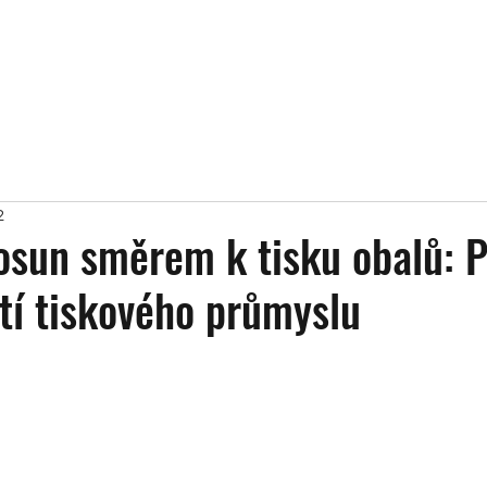
2
osun směrem k tisku obalů: P
í tiskového průmyslu