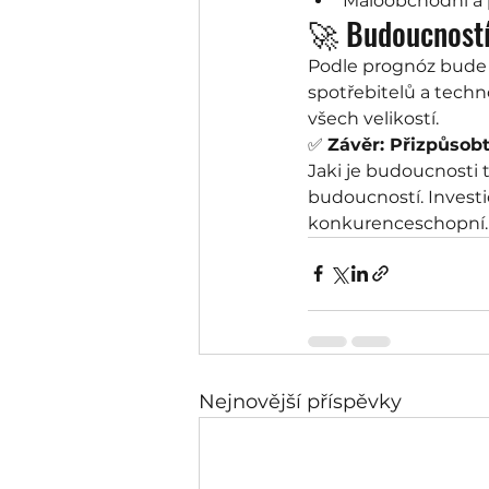
Maloobchodní a 
🚀 Budoucností
Podle prognóz bude
spotřebitelů a techn
všech velikostí.
✅ 
Závěr: Přizpůsob
Jakі je budoucnostі t
budoucností. Invest
konkurenceschopní.
Nejnovější příspěvky