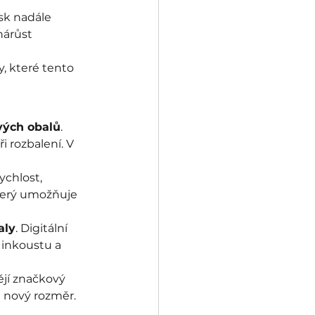
sk nadále 
nárůst 
ry, které tento 
vých obalů
. 
i rozbalení. V 
ychlost, 
který umožňuje 
aly
. Digitální 
 inkoustu a 
tějí značkový 
m nový rozměr.