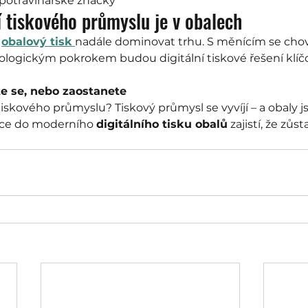
potravinářské značky
 tiskového průmyslu je v obalech
 
obalový tisk
nadále dominovat trhu. S měnícím se cho
ologickým pokrokem budou digitální tiskové řešení klíčo
te se, nebo zaostanete
iskového průmyslu? Tiskový průmysl se vyvíjí – a obaly j
ice do moderního 
digitálního tisku obalů
 zajistí, že zůs