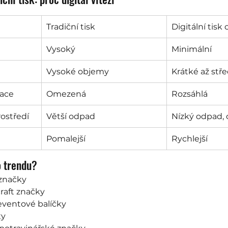
Tradiční tisk
Digitální tisk
Vysoký
Minimální
Vysoké objemy
Krátké až stře
zace
Omezená
Rozsáhlá
ostředí
Větší odpad
Nízký odpad,
Pomalejší
Rychlejší
o trendu?
 značky
craft značky
eventové balíčky
xy