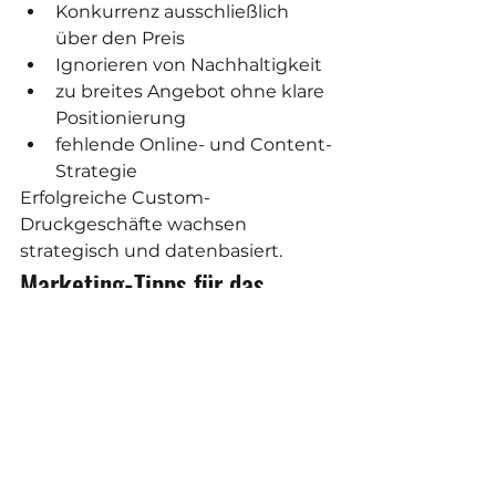
Konkurrenz ausschließlich 
über den Preis
Ignorieren von Nachhaltigkeit
zu breites Angebot ohne klare 
Positionierung
fehlende Online- und Content-
Strategie
Erfolgreiche Custom-
Druckgeschäfte wachsen 
strategisch und datenbasiert.
Marketing-Tipps für das 
Custom-Druckgeschäft
Für stabile Kundenanfragen:
Druckprozesse in Videos und 
Reels zeigen
Vorher-Nachher-Beispiele von 
Verpackungen posten
LinkedIn und Google für B2B 