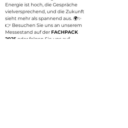
Energie ist hoch, die Gespräche 
vielversprechend, und die Zukunft 
sieht mehr als spannend aus. 🌍✨
👉 Besuchen Sie uns an unserem 
Messestand auf der 
FACHPACK 
2025
 oder folgen Sie uns auf 
Facebook, Instagram und 
LinkedIn
 – dort teilen wir 
regelmäßig Fotos, Videos, Reels 
und Livestreams direkt von der 
Messe.
TICAB PRINT – Ihr Partner für 
industriellen Verpackungsdruck.