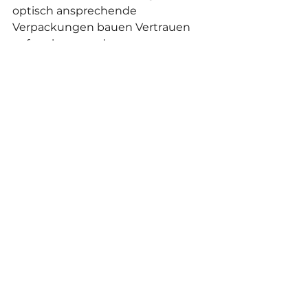
optisch ansprechende 
Verpackungen bauen Vertrauen 
auf, verbessern das 
Kundenerlebnis und fördern den 
Umsatz.
Egal, ob Sie gerade starten oder 
expandieren möchten – 
clevere 
Drucklösungen 
ermöglichen 
professionelle Ergebnisse ohne 
hohe Kosten.
Entdecken Sie noch heute die 
Möglichkeiten des 
Verpackungsdrucks und 
verschaffen Sie Ihrem kleinen 
Unternehmen einen 
professionellen Vorteil!