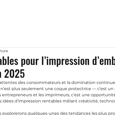
cture
ables pour l’impression d’em
n 2025
s attentes des consommateurs et la domination contin
e n’est plus seulement une coque protectrice — c’est un p
s entrepreneurs et les imprimeurs, c’est une opportunit
s idées d’impression rentables mêlant créativité, technol
ous explorerons quelques-unes des tendances les plus p