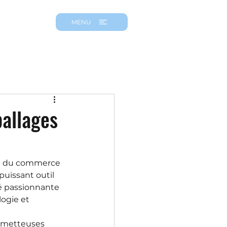
MENU
ballages
ue du commerce 
uissant outil 
é passionnante 
ogie et 
rometteuses 