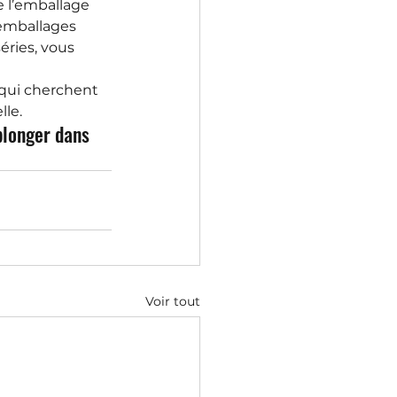
e l’emballage 
 emballages 
éries, vous 
 qui cherchent 
lle.
plonger dans 
Voir tout