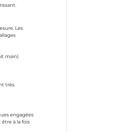
issant.
esure. Les 
llages 
ait main)
t très 
rques engagées 
tre à la fois 