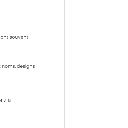
s ont souvent 
z noms, designs 
 à la 