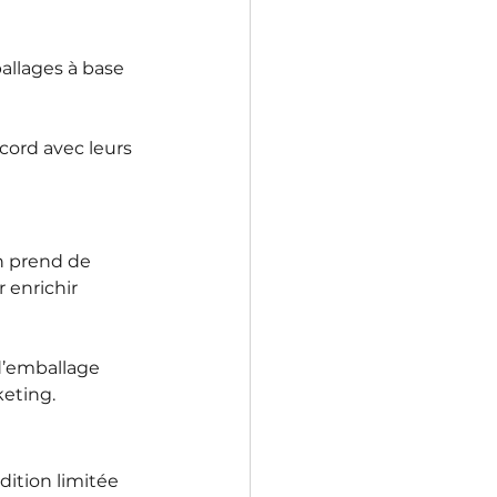
allages à base 
ord avec leurs 
h prend de 
 enrichir 
d’emballage 
keting.
ition limitée 