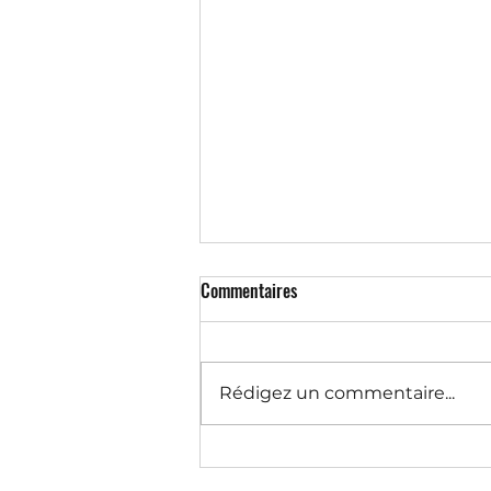
Commentaires
Rédigez un commentaire...
Une imprimante industrielle pour
emballages est-elle rentable en