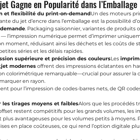
jet Gagne en Popularité dans l’Emballage
n et flexibilité du print-on-demand
Un des moteurs prin
ante du jet d’encre dans l’emballage est la possibilité d’of
a demande
. Packaging saisonnier, variantes de produits
 — l’impression numérique permet d’imprimer uniqueme
on moment, réduisant ainsi les déchets et les coûts de s
petites séries et les délais rapides.
ssion supérieure et précision des couleurs
Les 
imprim
nkjet modernes
 offrent des impressions éclatantes en ha
on colorimétrique remarquable—crucial pour assurer la 
marquer en rayon.
ment pour l’impression de codes-barres nets, de QR codes
 les tirages moyens et faibles
Alors que les procédés tr
’offset restent compétitifs pour les grands volumes, les 
nt plus avantageuses pour les volumes petits à moyens. 
es en place coûteuses, ce qui rend l’option digitale plus