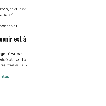
ton, textile)✅ 
tation✅ 
mantes et 
venir est à 
age
 n’est pas 
ité et liberté 
rentiel sur un 
ntes 