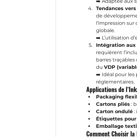
➡️ Adaptée aux s
Tendances vers
de développement
l’impression sur
globale.
➡️ L’utilisation 
Intégration aux
requièrent l’inc
barres traçables 
du 
VDP (variabl
➡️ Idéal pour le
réglementaires.
Applications de l’In
Packaging flexi
Cartons pliés
 : 
Carton ondulé
 
Étiquettes pour
Emballage texti
Comment Choisir la 