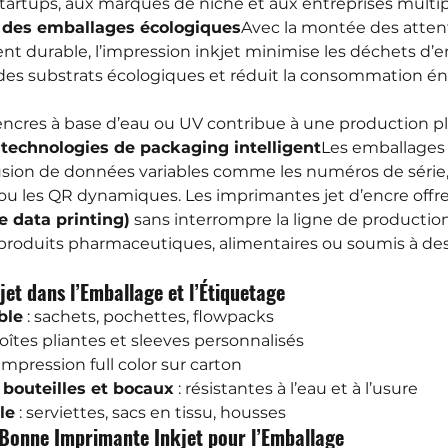
tartups, aux marques de niche et aux entreprises multip
 des emballages écologiques
Avec la montée des atten
 durable, l’impression inkjet minimise les déchets d’e
 des substrats écologiques et réduit la consommation é
d’encres à base d’eau ou UV contribue à une production pl
 technologies de packaging intelligent
Les emballages 
lusion de données variables comme les numéros de série,
ou les QR dynamiques. Les imprimantes jet d’encre offrent
e data printing)
 sans interrompre la ligne de production
s produits pharmaceutiques, alimentaires ou soumis à de
kjet dans l’Emballage et l’Étiquetage
ble
 : sachets, pochettes, flowpacks
boîtes pliantes et sleeves personnalisés
: impression full color sur carton
 bouteilles et bocaux
 : résistantes à l’eau et à l’usure
le
 : serviettes, sacs en tissu, housses
Bonne Imprimante Inkjet pour l’Emballage