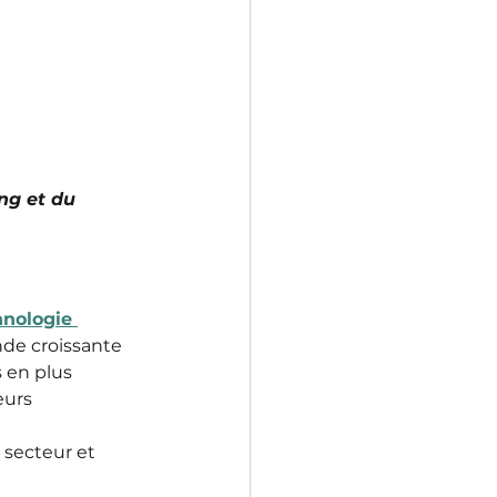
ng et du 
hnologie 
de croissante 
 en plus 
eurs 
 secteur et 