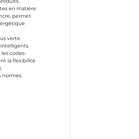
roduits.
tes en matière 
ncre, permet 
nergétique 
us verte.
intelligents 
 les codes-
 la flexibilité 
.
s normes 