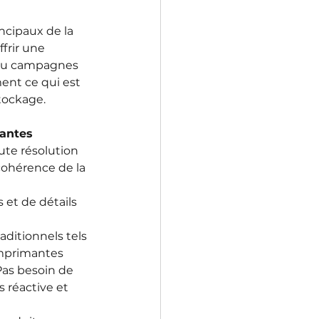
cipaux de la 
frir une 
 ou campagnes 
nt ce qui est 
tockage.
antes 
ute résolution 
cohérence de la 
 et de détails 
aditionnels tels 
imprimantes 
Pas besoin de 
 réactive et 