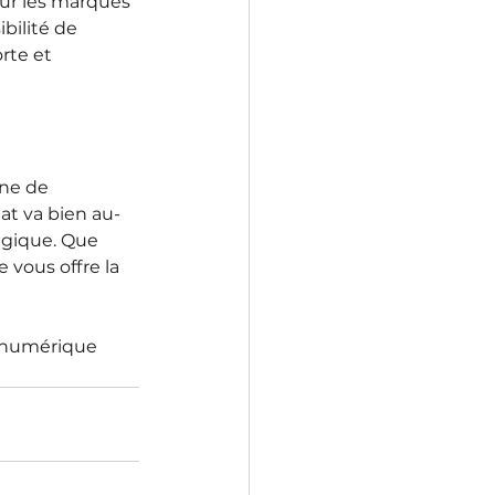
our les marques 
bilité de 
rte et 
ne de 
at va bien au-
égique. Que 
 vous offre la 
 numérique 