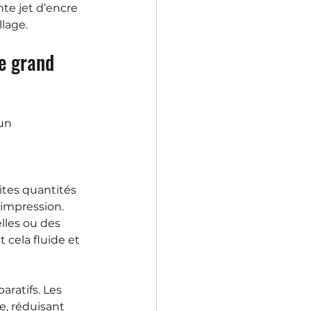
nte jet d’encre 
lage.
e grand 
un 
tes quantités 
impression. 
lles ou des 
cela fluide et 
ratifs. Les 
, réduisant 