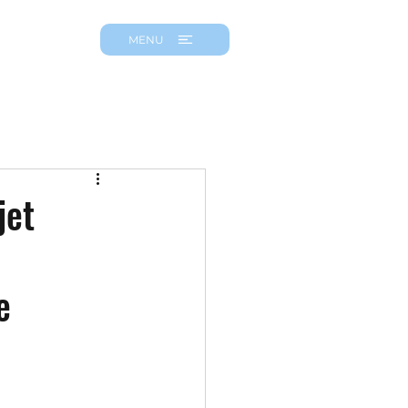
MENU
jet
e