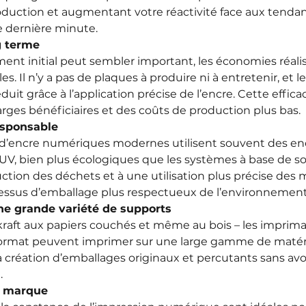
production et augmentant votre réactivité face aux tend
 dernière minute.
g terme
ment initial peut sembler important, les économies réalis
s. Il n’y a pas de plaques à produire ni à entretenir, et le
it grâce à l’application précise de l’encre. Cette efficac
rges bénéficiaires et des coûts de production plus bas.
esponsable
 d’encre numériques modernes utilisent souvent des enc
UV, bien plus écologiques que les systèmes à base de sol
tion des déchets et à une utilisation plus précise des ma
ssus d’emballage plus respectueux de l’environnement
ne grande variété de supports
kraft aux papiers couchés et même au bois – les imprim
rmat peuvent imprimer sur une large gamme de matéri
la création d’emballages originaux et percutants sans avo
.
la marque