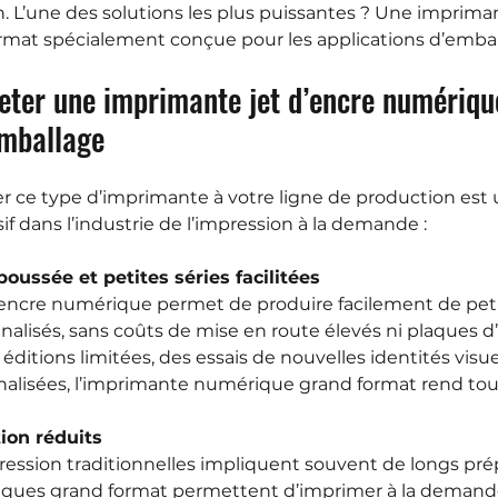
ion. L’une des solutions les plus puissantes ? Une imprima
mat spécialement conçue pour les applications d’embal
heter une imprimante jet d’encre numériqu
emballage
er ce type d’imprimante à votre ligne de production est 
f dans l’industrie de l’impression à la demande :
poussée et petites séries facilitées
’encre numérique permet de produire facilement de peti
alisés, sans coûts de mise en route élevés ni plaques d’
éditions limitées, des essais de nouvelles identités visue
isées, l’imprimante numérique grand format rend tout 
tion réduits
ssion traditionnelles impliquent souvent de longs prépa
ues grand format permettent d’imprimer à la demande