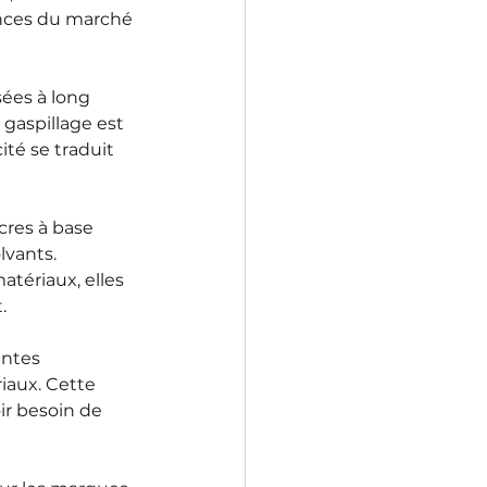
ances du marché 
ées à long 
 gaspillage est 
ité se traduit 
res à base 
vants. 
tériaux, elles 
.
antes 
aux. Cette 
ir besoin de 