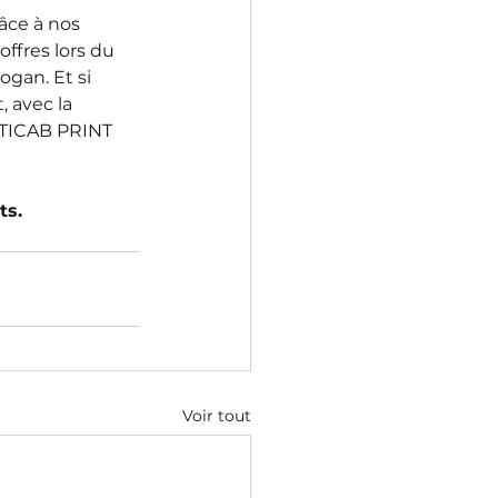
âce à nos 
fres lors du 
gan. Et si 
 avec la 
, TICAB PRINT 
ts.
Voir tout