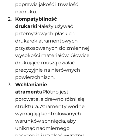
poprawia jakość i trwałość 
nadruku.
Kompatybilność 
drukarki
Należy używać 
przemysłowych płaskich 
drukarek atramentowych 
przystosowanych do zmiennej 
wysokości materiałów. Głowice 
drukujące muszą działać 
precyzyjnie na nierównych 
powierzchniach.
Wchłanianie 
atramentu
Płótno jest 
porowate, a drewno różni się 
strukturą. Atramenty wodne 
wymagają kontrolowanych 
warunków schnięcia, aby 
uniknąć nadmiernego 
nasycenia i uzyskać wyraźny 