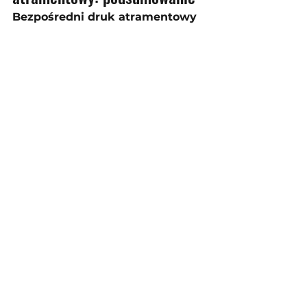
Bezpośredni druk atramentowy 
na płótnie i drewnie
 otwiera 
nowe 
możliwości w kreatywnym 
pakowaniu
. Połączenie naturalnej 
estetyki z nowoczesną 
technologią druku pozwala 
markom budować trwały, 
zrównoważony wizerunek. 
Niezależnie od tego, czy kierujesz 
ofertę do segmentu premium czy 
świadomych ekologicznie 
konsumentów — te materiały 
oferują wszechstronne i skuteczne 
rozwiązanie.