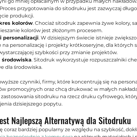
zyni go mniej opłacalnym w przypadku małych nakładów.
 Proces przygotowania do sitodruku jest zazwyczaj długot
cie produkcji.
kres kolorów
. Chociaż sitodruk zapewnia żywe kolory, sa
ieszanie kolorów jest złożonym procesem.
 personalizacji
. W dzisiejszym świecie istnieje zwiększ
na personalizację i projekty krótkoseryjne, dla których s
starczającej szybkości przy zmianie projektów.
a środowiska
. Sitodruk wykorzystuje rozpuszczalniki chem
we dla środowiska.
yższe czynniki, firmy, które koncentrują się na personal
łów promocyjnych oraz chcą drukować w małych nakład
 zastosowania sitodruku na rzecz druku cyfrowego, któr
enia dzisiejszego popytu.
est Najlepszą Alternatywą dla Sitodruku
ię coraz bardziej popularny ze względu na szybkość, dokł
ia bezpośrednio z komputera
 na różnych materiałach i m