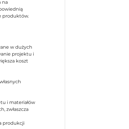
 na 
dpowiednią 
e produktów. 
wane w dużych 
anie projektu i 
iększa koszt 
 własnych 
tu i materiałów 
h, zwłaszcza 
 produkcji 