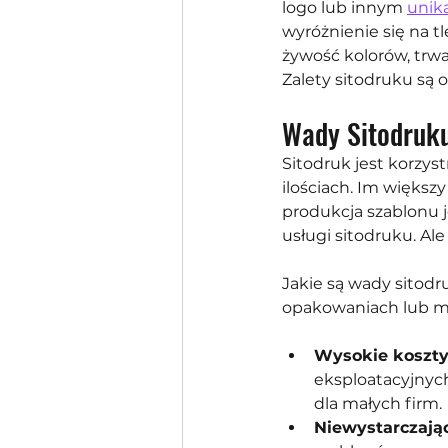
logo lub innym
unik
wyróżnienie się na t
żywość kolorów, trwa
Zalety sitodruku są o
Wady Sitodruku
Sitodruk jest korzy
ilościach. Im większ
produkcja szablonu 
usługi sitodruku. Ale
Jakie są wady sitodr
opakowaniach lub m
Wysokie koszt
eksploatacyjnyc
dla małych firm.
Niewystarczają