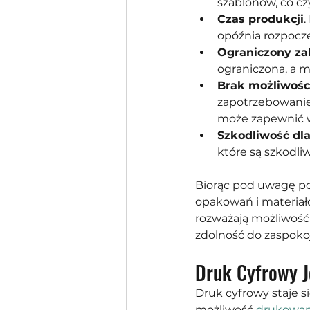
szablonów, co c
Czas produkcji
.
opóźnia rozpoczę
Ograniczony za
ograniczona, a m
Brak możliwości
zapotrzebowanie 
może zapewnić wy
Szkodliwość dl
które są szkodli
Biorąc pod uwagę pow
opakowań i materia
rozważają możliwość
zdolność do zaspokoj
Druk Cyfrowy J
Druk cyfrowy staje s
możliwość
 drukowan