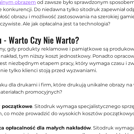
alnym obrazem
 od zawsze było sprawdzonym sposobem
le konkurencji. Do niedawna tylko sitodruk zapewniał o
łość obrazu i możliwość zastosowania na szerokiej gami
czywiste. Ale jak opłacalna jest ta technologia?
 - Warto Czy Nie Warto?
stny, gdy produkty reklamowe i pamiątkowe są produko
y nakład, tym niższy koszt jednostkowy. Ponadto opracow
jest niezbędnym etapem pracy, który wymaga czasu i zw
 nie tylko klienci stoją przed wyzwaniami.
uku dla drukarni i firm, które drukują unikalne obrazy na
ateriałach promocyjnych?
y początkowe
. Sitodruk wymaga specjalistycznego sprzę
h, co może prowadzić do wysokich kosztów początkowyc
ca opłacalność dla małych nakładów
. Sitodruk wymaga