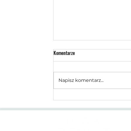
Komentarze
Napisz komentarz...
Czy przemysłowa drukarka do
opakowań to opłacalna inwestycja
w 2026 roku?