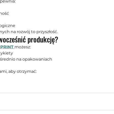
pewnia:
zność
logiczne
nych na rozwój to przyszłość.
wocześnić produkcję?
 PRINT
możesz:
ykiety
średnio na opakowaniach
nami, aby otrzymać: