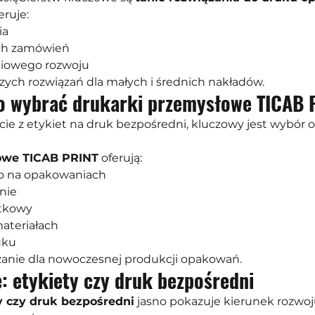
ruje:
ia
ch zamówień
niowego rozwoju
szych rozwiązań dla małych i średnich nakładów.
o wybrać drukarki przemysłowe TICAB 
jście z etykiet na druk bezpośredni, kluczowy jest wybór
owe TICAB PRINT
 oferują:
io na opakowaniach
nie
stkowy
ateriałach
uku
ązanie dla nowoczesnej produkcji opakowań.
 etykiety czy druk bezpośredni
y czy druk bezpośredni
 jasno pokazuje kierunek rozwoj