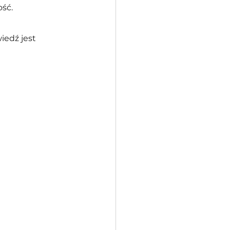
ść.
edź jest 