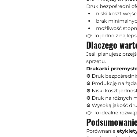
Druk bezpośredni ofe
niski koszt wejśc
brak minimalny
możliwość stop
👉 To jedno z najlep
Dlaczego wart
Jeśli planujesz prze
sprzętu.
Drukarki przemysł
⚙️ Druk bezpośredn
⚙️ Produkcję na żąda
⚙️ Niski koszt jedno
⚙️ Druk na różnych m
⚙️ Wysoką jakość dr
👉 To idealne rozwi
Podsumowanie:
Porównanie 
etykiet