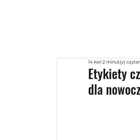
14 kwi
2 minut(y) czyta
Etykiety c
dla nowoc