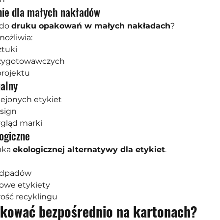
anie dla małych nakładów
do 
druku opakowań w małych nakładach
?
ożliwia:
ztuki
rzygotowawczych
projektu
ualny
lejonych etykiet
esign
ygląd marki
ogiczne
uka 
ekologicznej alternatywy dla etykiet
.
 odpadów
kowe etykiety
ość recyklingu
kować bezpośrednio na kartonach?