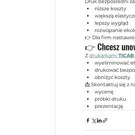
Druk bezpośredni za
niższe koszty
większą elastyc
lepszy wygląd
rozwiązanie eko
👉 Dla firm nastawio
👉 Chcesz uno
Z 
drukarkami 
TICAB
wyeliminować et
drukować bezpo
obniżyć koszty
📩 Skontaktuj się z 
wycenę
próbki druku
prezentację