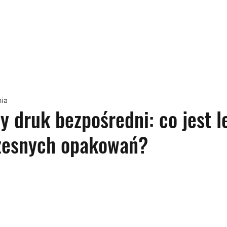
nia
zy druk bezpośredni: co jest l
zesnych opakowań?