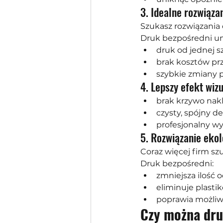
3. Idealne rozwiąz
Szukasz rozwiązania 
Druk bezpośredni um
druk od jednej s
brak kosztów p
szybkie zmiany 
4. Lepszy efekt wiz
brak krzywo nak
czysty, spójny d
profesjonalny w
5. Rozwiązanie ekol
Coraz więcej firm sz
Druk bezpośredni:
zmniejsza ilość
eliminuje plasti
poprawia możliw
Czy można dru