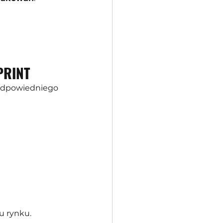
PRINT
 odpowiedniego 
u rynku.