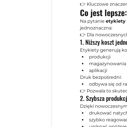
👉 Kluczowe znaczen
Co jest lepsze
Na pytanie 
etykiety
jednoznaczna:
👉 Dla nowoczesnych
1. Niższy koszt jed
Etykiety generują ko
produkcji
magazynowania
aplikacji
Druk bezpośredni:
odbywa się od r
👉 Pozwala to skutec
2. Szybsza produkc
Dzięki nowoczesnym
drukować natyc
szybko reagowa
uniknąć opóźni