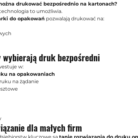
można drukować bezpośrednio na kartonach?
technologia to umożliwia.
rki do opakowań
 pozwalają drukować na:
owych
y wybierają druk bezpośredni
westuje w:
uku na opakowaniach
druku na żądanie
osztowe
w
iązanie dla małych firm
dsiębiorstw kluczowe są 
tanie rozwiązania do druku 