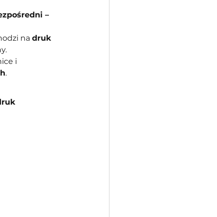
ezpośredni – 
hodzi na 
druk 
y.
ice i 
ch
.
druk 