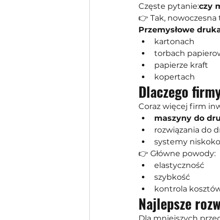
Częste pytanie:
czy 
👉 Tak, nowoczesna 
Przemysłowe druka
kartonach
torbach papier
papierze kraft
kopertach
Dlaczego firm
Coraz więcej firm in
maszyny do dr
rozwiązania do 
systemy niskok
👉 Główne powody:
elastyczność
szybkość
kontrola kosztó
Najlepsze rozw
Dla mniejszych prze