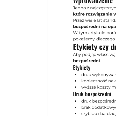
Wprowadzenie
Jedno z najczęstszy
które rozwiązanie 
Przez wiele lat stan
bezpośredni na op
W tym artykule por
pokażemy, dlaczego 
Etykiety czy d
Aby podjąć właściwą 
bezpośredni
.
Etykiety
druk wykonywan
konieczność nak
wyższe koszty ma
Druk bezpośredni
druk bezpośred
brak dodatkowy
szybsza i bardzi