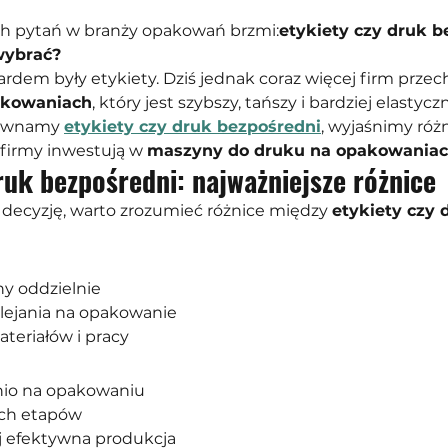
ch pytań w branży opakowań brzmi:
etykiety czy druk b
wybrać?
dardem były etykiety. Dziś jednak coraz więcej firm przec
akowaniach
, który jest szybszy, tańszy i bardziej elastyczn
ównamy 
etykiety czy druk bezpośredni
, wyjaśnimy różn
firmy inwestują w 
maszyny do druku na opakowania
ruk bezpośredni: najważniejsze różnice
decyzję, warto zrozumieć różnice między 
etykiety czy 
y oddzielnie
lejania na opakowanie
teriałów i pracy
nio na opakowaniu
ch etapów
ej efektywna produkcja