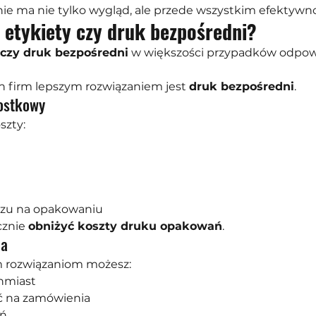
ie ma nie tylko wygląd, ale przede wszystkim efektywno
: etykiety czy druk bezpośredni?
 czy druk bezpośredni
 w większości przypadków odpowi
 firm lepszym rozwiązaniem jest 
druk bezpośredni
.
nostkowy
szty:
azu na opakowaniu
znie 
obniżyć koszty druku opakowań
.
ja
 rozwiązaniom możesz:
hmiast
ć na zamówienia
eń