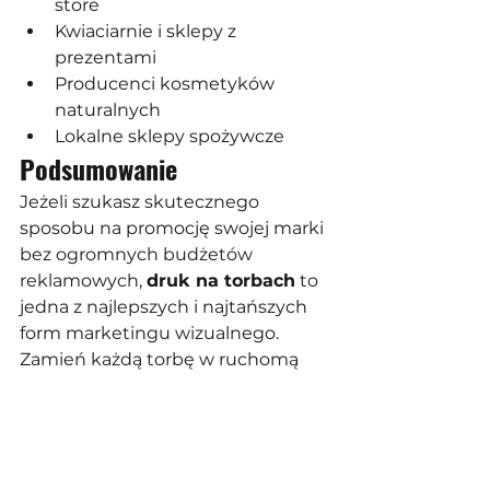
store
Kwiaciarnie i sklepy z 
prezentami
Producenci kosmetyków 
naturalnych
Lokalne sklepy spożywcze
Podsumowanie
Jeżeli szukasz skutecznego 
sposobu na promocję swojej marki 
bez ogromnych budżetów 
reklamowych, 
druk na torbach
 to 
jedna z najlepszych i najtańszych 
form marketingu wizualnego. 
Zamień każdą torbę w ruchomą 
reklamę i zwiększaj 
rozpoznawalność marki każdego 
dnia.