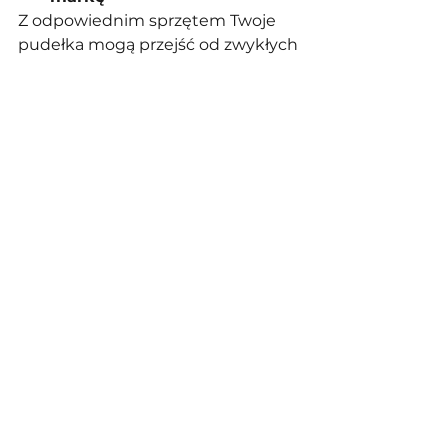
Z odpowiednim sprzętem Twoje 
pudełka mogą przejść od zwykłych 
do 
premium klasy
, idealnych na 
prezenty korporacyjne, święta czy 
kampanie dla klientów.
Stwórz efekt „wow” z 
pełnokolorowym drukiem na swoich 
pudełkach!
Podsumowanie
Opakowania na prezenty
 to nie 
tylko osłona produktu — to okazja 
do budowania marki. Dzięki 
pełnokolorowemu drukowi na 
opakowaniach
 firmy mogą 
uzyskać 
premium wygląd
, 
wzmocnić identyfikację wizualną i 
zachwycić klientów bez 