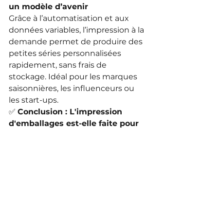
un modèle d’avenir
Grâce à l’automatisation et aux 
données variables, l’impression à la 
demande permet de produire des 
petites séries personnalisées 
rapidement, sans frais de 
stockage. Idéal pour les marques 
saisonnières, les influenceurs ou 
les start-ups.
✅ 
Conclusion : L'impression 
d'emballages est-elle faite pour 
vous ?
Si vous recherchez une activité 
avec :
🔄 Peu de frais fixes
📈 Une demande en forte 
croissance
🧑‍🎨 Une liberté créative
💵 De bonnes marges