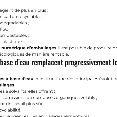
légient de plus en plus :
n carton recyclables ;
odégradables ;
 FSC ;
compostables ;
s plastique.
n numérique d’emballages
, il est possible de produire d
écologiques de manière rentable.
 base d’eau remplacent progressivement le
es à base d’eau
 constitue l’une des principales évolutio
allages
.
à solvants, elles offrent :
s émissions de composés organiques volatils ;
 de travail plus sûr ;
yclabilité ;
ux exigences des emballages alimentaires ;