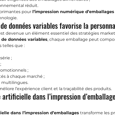
onnemental réduit.
mprimantes pour 
l’impression numérique d’emballages
hnologie.
 de données variables favorise la personna
est devenue un élément essentiel des stratégies market
n de données variables
, chaque emballage peut compor
 telles que :
érie ;
;
omotionnels ;
tés à chaque marché ;
 multilingues.
liore l’expérience client et la traçabilité des produits.
e artificielle dans l’impression d’emballag
icielle dans l’impression d’emballages
 transforme les p