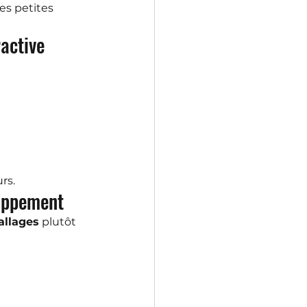
s petites 
ractive
rs.
loppement
allages
 plutôt 