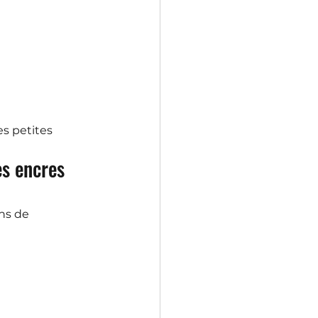
es petites 
s encres 
ns de 