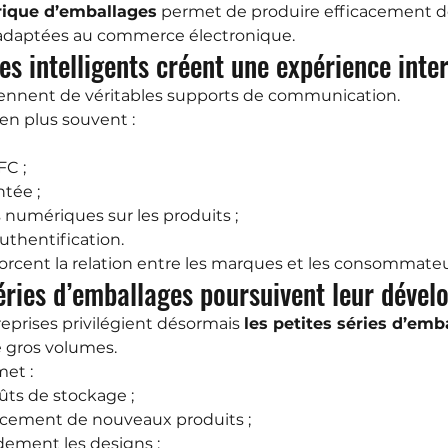
rique d’emballages
 permet de produire efficacement de
 adaptées au commerce électronique.
es intelligents créent une expérience inte
ennent de véritables supports de communication.
 en plus souvent :
FC ;
ntée ;
 numériques sur les produits ;
uthentification.
orcent la relation entre les marques et les consommateu
séries d’emballages poursuivent leur déve
prises privilégient désormais 
les petites séries d’emb
e gros volumes.
et :
ûts de stockage ;
ancement de nouveaux produits ;
dement les designs ;