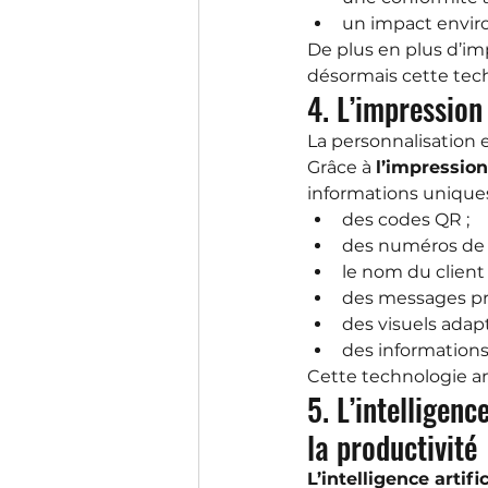
un impact envir
De plus en plus d’i
désormais cette tec
4. L’impression
La personnalisation 
Grâce à 
l’impressio
informations uniques
des codes QR ;
des numéros de s
le nom du client 
des messages pr
des visuels adap
des informations
Cette technologie amé
5. L’intelligenc
la productivité
L’intelligence artif