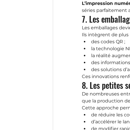
L’impression numé
séries parfaitement
7. Les emballag
Les emballages devi
Ils intègrent de plus
des codes QR ;
la technologie N
la réalité augme
des informations
des solutions d’a
Ces innovations renf
8. Les petites 
De nombreuses entre
que la production d
Cette approche perm
de réduire les co
d’accélérer le l
de modifier rapi