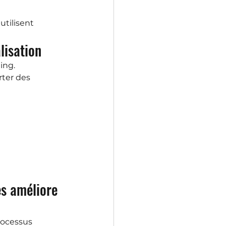
 utilisent 
lisation
ing.
ter des 
es améliore 
rocessus 