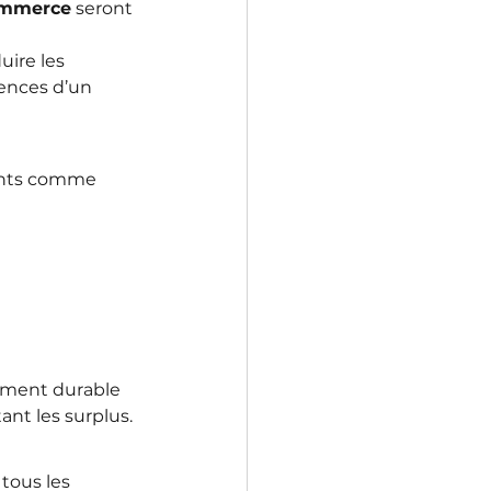
commerce
 seront 
ire les 
ences d’un 
cants comme 
ment durable 
nt les surplus.
tous les 