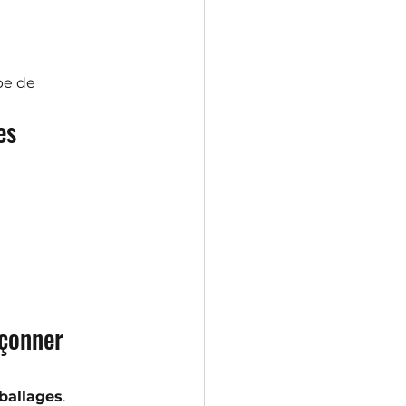
pe de 
es
çonner 
ballages
.