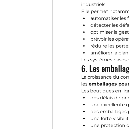
industriels.
Elle permet notamm
automatiser les 
détecter les défa
optimiser la gest
prévoir les opér
réduire les perte
améliorer la plani
Les systèmes basés s
6. Les emballa
La croissance du co
les 
emballages pou
Les boutiques en lig
des délais de pro
une excellente q
des emballages p
une forte visibil
une protection o