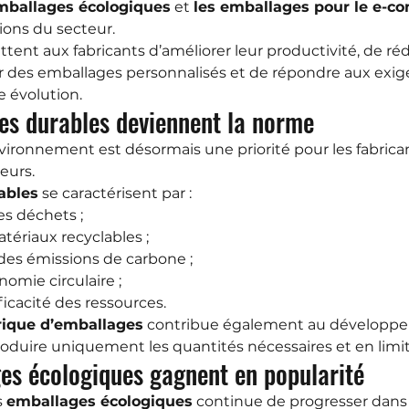
mballages écologiques
 et 
les emballages pour le e-
ions du secteur.
ent aux fabricants d’améliorer leur productivité, de rédu
r des emballages personnalisés et de répondre aux exig
 évolution.
ges durables deviennent la norme
nvironnement est désormais une priorité pour les fabri
eurs.
ables
 se caractérisent par :
s déchets ;
atériaux recyclables ;
des émissions de carbone ;
nomie circulaire ;
ficacité des ressources.
rique d’emballages
 contribue également au développe
duire uniquement les quantités nécessaires et en limita
ges écologiques gagnent en popularité
 
emballages écologiques
 continue de progresser dans 