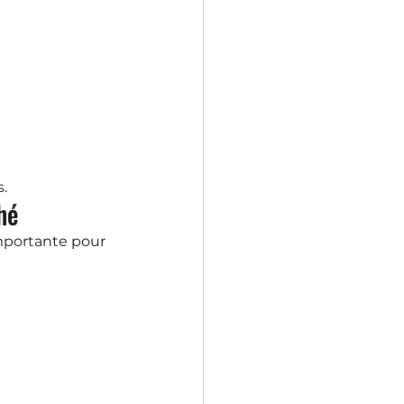
s.
hé
mportante pour 