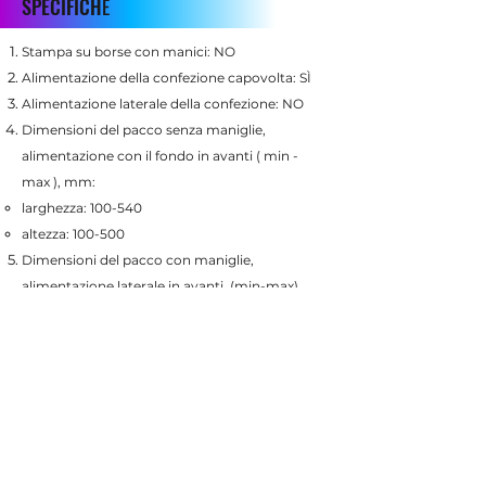
SPECIFICHЕ
Stampa su borse con manici: NO
Alimentazione della confezione capovolta: SÌ
Alimentazione laterale della confezione: NO
Dimensioni del pacco senza maniglie,
alimentazione con il fondo in avanti ( min -
max ), mm:
larghezza: 100-540
altezza: 100-500
Dimensioni del pacco con maniglie,
alimentazione laterale in avanti, (min-max),
mm: NO
Spessore del pezzo (min-max), mm: 0,1-30
Peso, kg: 44
Dimensioni, mm: 656x716x592