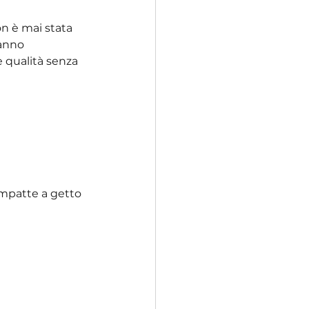
on è mai stata 
anno 
 e qualità senza 
ompatte a getto 