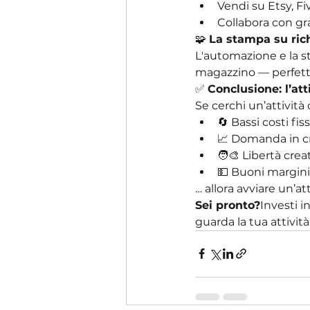
Vendi su Etsy, Fi
Collabora con gr
🧩 
La stampa su rich
L'automazione e la st
magazzino — perfette 
✅ 
Conclusione: l’att
Se cerchi un’attività 
🔄 Bassi costi fiss
📈 Domanda in c
🧑‍🎨 Libertà crea
💵 Buoni margini
… allora avviare un’att
Sei pronto?
Investi i
guarda la tua attività