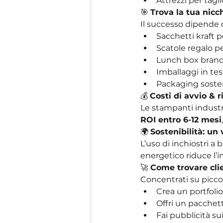
Attrezzi per tagli
🎯 
Trova la tua nicc
Il successo dipende d
Sacchetti kraft p
Scatole regalo 
Lunch box brand
Imballaggi in tess
Packaging sosten
💰 
Costi di avvio & 
Le stampanti industr
ROI entro 6-12 mesi
🌍 
Sostenibilità: un
L’uso di inchiostri a
energetico riduce l’
🚀 
Come trovare cli
Concentrati su picco
Crea un portfol
Offri un pacchetto
Fai pubblicità sui