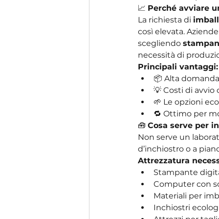
📈 
Perché avviare un
La richiesta di 
imball
così elevata. Aziend
scegliendo 
stampant
necessità di produzi
Principali vantaggi:
📦 Alta domand
💡 Costi di avvi
🌱 Le opzioni ec
🔁 Ottimo per m
🧰 
Cosa serve per in
Non serve un laborat
d’inchiostro o a pian
Attrezzatura necess
Stampante digita
Computer con so
Materiali per imb
Inchiostri ecolog