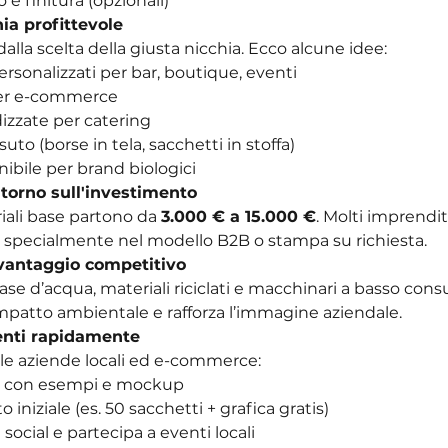
o e finitura (opzionali)
hia profittevole
alla scelta della giusta nicchia. Ecco alcune idee:
ersonalizzati per bar, boutique, eventi
per e-commerce
izzate per catering
uto (borse in tela, sacchetti in stoffa)
ibile per brand biologici
ritorno sull'investimento
iali base partono da 
3.000 € a 15.000 €
. Molti imprendi
, specialmente nel modello B2B o stampa su richiesta.
 vantaggio competitivo
 base d’acqua, materiali riciclati e macchinari a basso con
impatto ambientale e rafforza l’immagine aziendale.
enti rapidamente
le aziende locali ed e-commerce:
io con esempi e mockup
 iniziale (es. 50 sacchetti + grafica gratis)
 social e partecipa a eventi locali