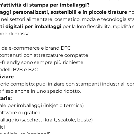
’attività di stampa per imballaggi?
aggi personalizzati, sostenibili e in piccole tirature
 n
e nei settori alimentare, cosmetico, moda e tecnologia st
i digitali per imballaggi
 per la loro flessibilità, rapidità
one di massa.
a da e-commerce e brand DTC
o contenuti con attrezzature compatte
o-friendly sono sempre più richieste
odelli B2B e B2C
iziare
orio completo: puoi iniziare con stampanti industriali c
o fisso anche in uno spazio ridotto.
aria:
le per imballaggi (inkjet o termica)
ftware di grafica
allaggio (sacchetti kraft, scatole, buste)
ici