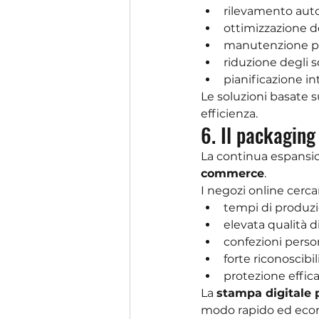
rilevamento auto
ottimizzazione de
manutenzione pr
riduzione degli sc
pianificazione in
Le soluzioni basate 
efficienza.
6. Il packaging
La continua espansio
commerce
.
I negozi online cerca
tempi di produzi
elevata qualità d
confezioni person
forte riconoscibi
protezione effica
La 
stampa digitale 
modo rapido ed eco