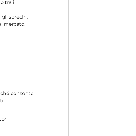
o tra i 
gli sprechi, 
el mercato.
e
poiché consente 
i.
ori.