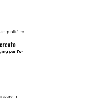
te qualità ed 
mercato
ing per l'e-
rature in 