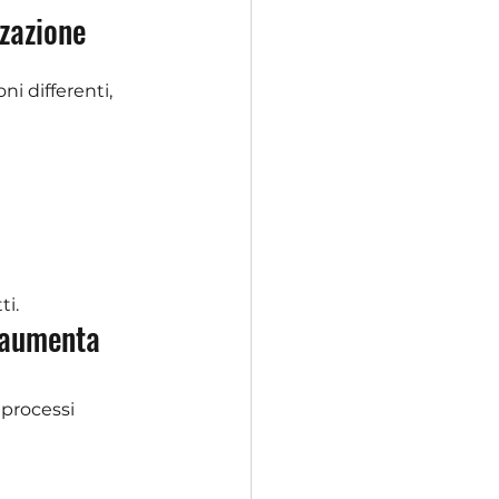
zzazione
i differenti, 
ti.
g aumenta 
 processi 