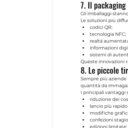
7. Il packaging
Gli imballaggi stann
Le soluzioni più diff
codici QR;
tecnologia NFC;
realtà aumentata
informazioni digit
sistemi di autent
Queste innovazioni r
8. Le piccole t
Sempre più aziende 
quantità da immagaz
I principali vantaggi 
riduzione dei cos
lancio più rapido
modifiche grafic
confezioni stagio
edizioni limitate;