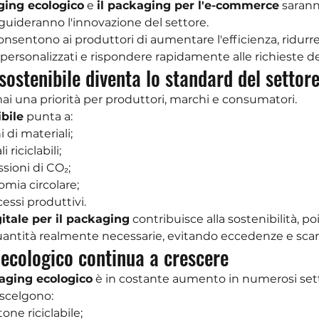
ging ecologico
 e 
il packaging per l'e-commerce
 sarann
e guideranno l'innovazione del settore.
sentono ai produttori di aumentare l'efficienza, ridurre 
 personalizzati e rispondere rapidamente alle richieste d
 sostenibile diventa lo standard del settor
mai una priorità per produttori, marchi e consumatori.
bile
 punta a:
i di materiali;
 riciclabili;
sioni di CO₂;
omia circolare;
cessi produttivi.
itale per il packaging
 contribuisce alla sostenibilità, 
quantità realmente necessarie, evitando eccedenze e scart
 ecologico continua a crescere
aging ecologico
 è in costante aumento in numerosi sett
scelgono:
one riciclabile;