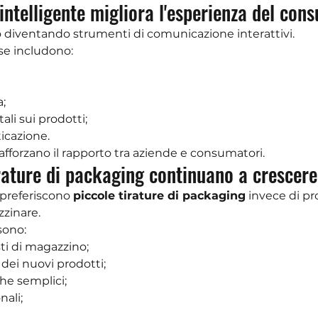
 intelligente migliora l'esperienza del co
o diventando strumenti di comunicazione interattivi.
use includono:
;
ali sui prodotti;
icazione.
afforzano il rapporto tra aziende e consumatori.
irature di packaging continuano a crescere
preferiscono 
piccole tirature di packaging
 invece di pr
zinare.
sono:
ti di magazzino;
 dei nuovi prodotti;
he semplici;
nali;