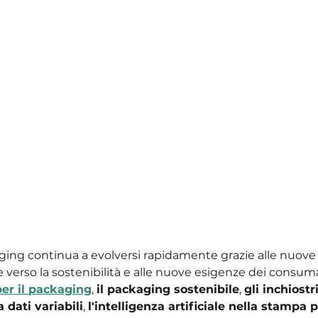
ging continua a evolversi rapidamente grazie alle nuove t
verso la sostenibilità e alle nuove esigenze dei consumat
per il packaging
, 
il packaging sostenibile
, 
gli inchiostr
 dati variabili
, 
l'intelligenza artificiale nella stampa pe