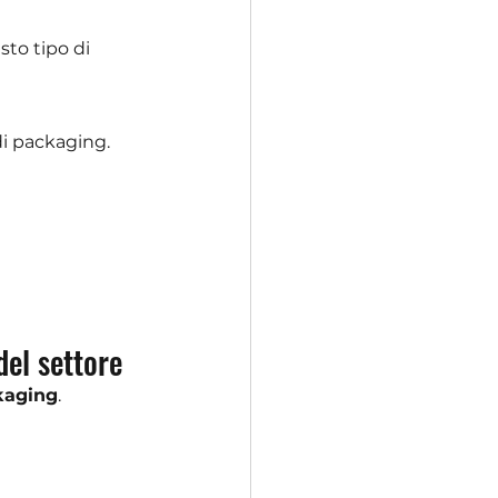
to tipo di 
i packaging.
del settore
ckaging
.