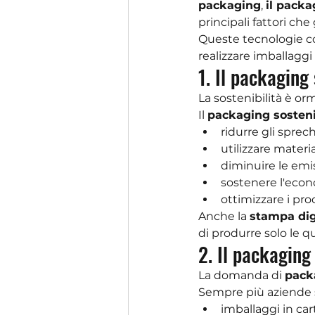
packaging
, 
il packa
principali fattori ch
Queste tecnologie con
realizzare imballaggi
1. Il packaging
La sostenibilità è or
Il 
packaging sosteni
ridurre gli sprech
utilizzare materiali
diminuire le emis
sostenere l'econ
ottimizzare i pro
Anche la 
stampa dig
di produrre solo le 
2. Il packaging
La domanda di 
pack
Sempre più aziende 
imballaggi in cart