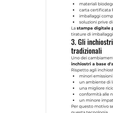
materiali biodegr
carta certificata
imballaggi compo
soluzioni prive di
La 
stampa digitale 
tirature di imballaggi
3. Gli inchiostr
tradizionali
Uno dei cambiamenti
inchiostri a base d
Rispetto agli inchiost
minori emissioni 
un ambiente di l
una migliore ricic
conformità alle n
un minore impat
Per questo motivo se
questa tecnologia.