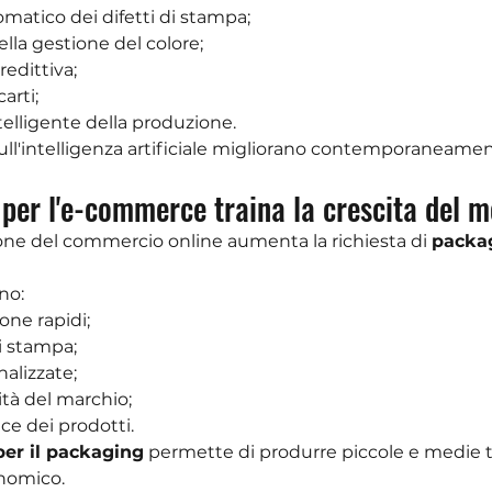
matico dei difetti di stampa;
lla gestione del colore;
edittiva;
arti;
telligente della produzione.
sull'intelligenza artificiale migliorano contemporaneamen
 per l'e-commerce traina la crescita del 
ne del commercio online aumenta la richiesta di 
packag
no:
one rapidi;
i stampa;
alizzate;
lità del marchio;
ce dei prodotti.
per il packaging
 permette di produrre piccole e medie ti
nomico.