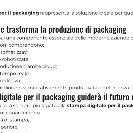
per il packaging
 rappresenta la soluzione ideale per ques
ne trasforma la produzione di packaging
ai una componente essenziale delle moderne aziende d
zioni comprendono:
utomatizzati;
robotizzata;
roduzione tramite cloud;
tempo reale;
edittiva.
gliorano significativamente produttività ed efficienza.
igitale per il packaging guiderà il futuro 
ia sarà sempre più legato alla 
stampa digitale per il pa
oni riguarderanno:
à di stampa;
periore;