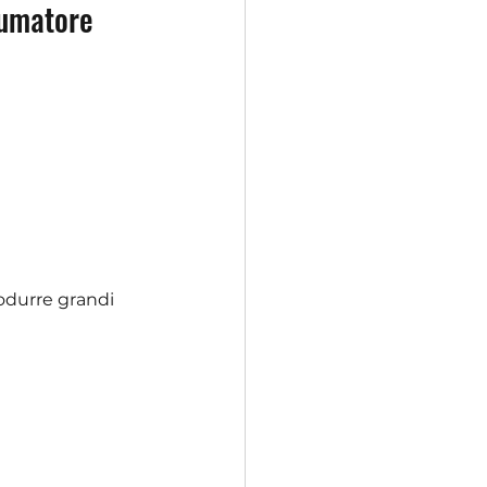
nsumatore
odurre grandi 