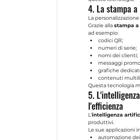
4. La stampa a 
La personalizzazione
Grazie alla 
stampa a d
ad esempio:
codici QR;
numeri di serie;
nomi dei clienti;
messaggi promoz
grafiche dedicate
contenuti multil
Questa tecnologia migl
5. L'intelligen
l'efficienza
L'
intelligenza artif
produttivi.
Le sue applicazioni 
automazione dei f