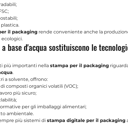
adabili;
 FSC;
stabili;
 plastica.
per il packaging
 rende conveniente anche la produzione
 ecologici.
i a base d'acqua sostituiscono le tecnologi
 più importanti nella 
stampa per il packaging
 riguarda
'acqua
.
ri a solvente, offrono:
di composti organici volatili (VOC);
avoro più sicuro;
labilità;
ormative per gli imballaggi alimentari;
to ambientale.
mpre più sistemi di 
stampa digitale per il packaging
 