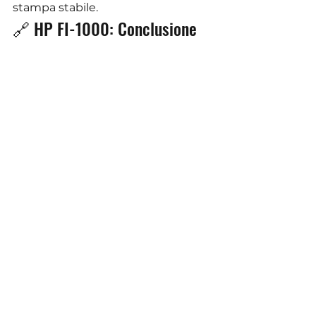
stampa stabile.
🔗 HP FI-1000: Conclusione
La
testina di stampa HP FI-1000
è 
una dimostrazione 
dell’innovazione di HP nel settore 
della stampa. Unisce velocità, 
resistenza e versatilità, offrendo 
una soluzione preziosa per le 
aziende che cercano una stampa 
efficiente e di alta qualità. Che si 
tratti di imballaggi, buste o 
etichette – la FI-1000 offre un 
metodo affidabile ed economico 
per soddisfare le moderne 
esigenze di stampa.