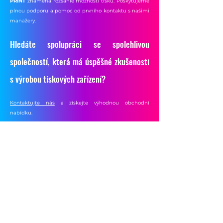
PRINT
znamená rozsáhlé možnosti tisku. Poskytujeme
plnou podporu a pomoc od prvního kontaktu s našimi
manažery.
Hledáte spolupráci se spolehlivou
společností, která má úspěšné zkušenosti
s výrobou tiskových zařízení?
Kontaktujte nás
a získejte výhodnou obchodní
nabídku.
Kontaktujte nás a získejte výhodnou obchodní nabídku
JSME OFICIÁLNÍ PARTNEŘI SPOLEČNOSTI HEWLETT PACKARD
JSME OFICIÁLNÍ PARTNEŘI SPOLEČNOSTI HEWLETT PACKARD