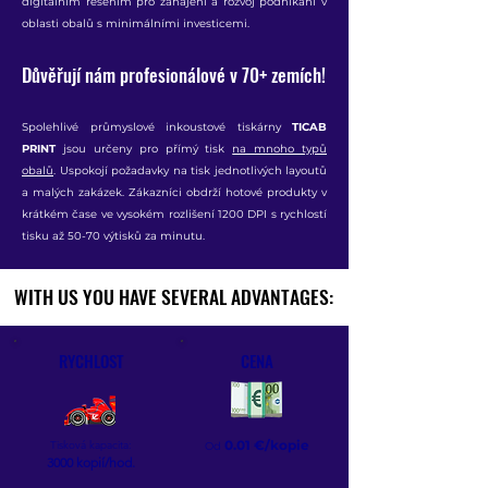
digitálním řešením pro zahájení a rozvoj podnikání v
oblasti obalů s minimálními investicemi.
Důvěřují nám profesionálové v 70+ zemích!
Spolehlivé průmyslové inkoustové tiskárny
TICAB
PRINT
jsou určeny pro přímý tisk
na mnoho typů
obalů
. Uspokojí požadavky na tisk jednotlivých layoutů
a malých zakázek. Zákazníci obdrží hotové produkty v
krátkém čase ve vysokém rozlišení 1200 DPI s rychlostí
tisku až 50-70 výtisků za minutu.
​WITH US YOU HAVE SEVERAL ADVANTAGES:
​WITH US YOU HAVE SEVERAL ADVANTAGES:
RYCHLOST
CENA
0.01 €/kopie
Tisková kapacita:
Od
3000 kopií/hod.