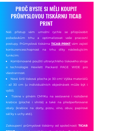
PROČ BYSTE SI MĚLI KOUPIT
PRŮMYSLOVOU TISKÁRNU TICAB
PRINT
Náš přístup vám umožní rychle se přizpůsobit
požadavkům trhu a optimalizovat vaše pracovní
postupy. Průmyslová tiskárna
TICAB PRINT
vám zajistí
konkurenceschopnost na trhu díky následujícím
funkcím:
Kombinované použití ultrarychlého tiskového stroje
a technologie Hewlett Packard PAGE WIDE pro
všestrannost.
Nová širší tisková plocha je 30 cm! Výška materiálů
- až 30 cm (u individuálních objednávek může být i
vyšší).
Tiskne v plném CMYKu na sestavené i rozložené
krabice (ploché i vlnité) a také na předperforované
obaly (krabice na dorty, pizzu, víno, obuv, papírové
sáčky s uchy atd.).
Zakoupení průmyslové tiskárny od společnosti
TICAB