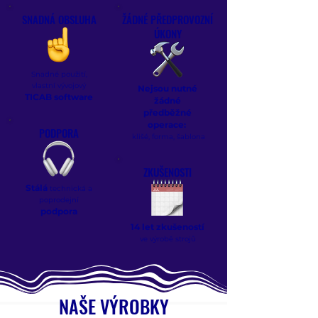
SNADNÁ OBSLUHA
ŽÁDNÉ PŘEDPROVOZNÍ
ÚKONY
Snadné použití,
vlastní vývojový
Nejsou nutné
TICAB software
žádné
předběžné
operace:
PODPORA
klišé, forma, šablona
ZKUŠENOSTI
Stálá
technická a
poprodejní
podpora
14 let zkušeností
ve výrobě strojů
NAŠE VÝROBKY