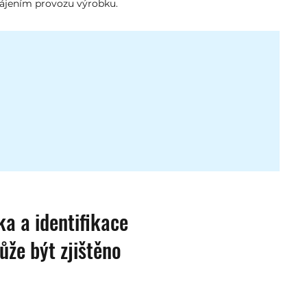
hájením provozu výrobku.
a a identifikace
ůže být zjištěno