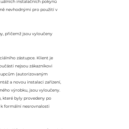
uálních instalačních pokynů
ečně nevhodnými pro použití v
y, přičemž jsou vyloučeny
iálního zástupce. Klient je
učásti nejsou zákazníkovi
tupcům (autorizovaným
táž a novou instalaci zařízení,
dného výrobku, jsou vyloučeny.
, které byly provedeny po
k formální nesrovnalosti