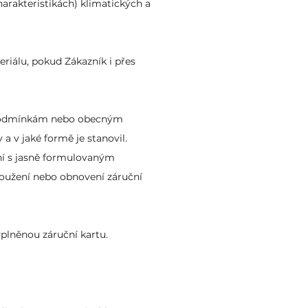
rakteristikách) klimatických a
iálu, pokud Zákazník i přes
m podmínkám nebo obecným
 a v jaké formě je stanovil.
ní s jasně formulovaným
oužení nebo obnovení záruční
plněnou záruční kartu.