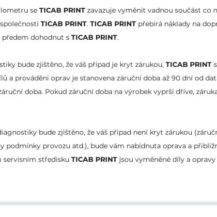
kilometru se
TICAB PRINT
zavazuje vyměnit vadnou součást co n
 společností
TICAB PRINT
.
TICAB PRINT
přebírá náklady na dop
je předem dohodnut s
TICAB PRINT
.
iky bude zjištěno, že váš případ je kryt zárukou,
TICAB PRINT
s
ílů a provádění oprav je stanovena záruční doba až 90 dní od da
 záruční doba. Pokud záruční doba na výrobek vyprší dříve, záru
diagnostiky bude zjištěno, že váš případ není kryt zárukou (záruč
ny podmínky provozu atd.), bude vám nabídnuta oprava a přibližn
 servisním středisku
TICAB PRINT
jsou vyměněné díly a opravy 