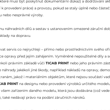
které musí být poskytnut dokumentární důkaz) a dodržování akt
í k provedení práce) a provozu, pokud se staly úplně nebo část
u nebo nesprávné výroby.
nu náhradních dílů a sestav s ustanovením omezené záruční dob
áklady na dopravu.
at servis co nejrychleji – přímo nebo prostřednictvím svého ofic
 opravy před jejím zahájením. Vyměněné nepoužitelné díly a so
mkoli právním základě vůči
TICAB PRINT
nebo jeho právním zás
e náhrady jakékoli jiné škody, například nákladů na opravy, demon
tranám, jakož i materiálním objektům, které nejsou součástí va
CAB PRINT
na designu nebo provedení výrobků určitého modelu
 všem zařízením daného modelu, která jsou dodávána (což vede 
 také nedávají právo na podání záručních nároků.