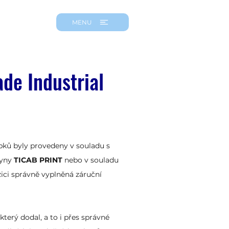
MENU
de Industrial
obků byly provedeny v souladu s
kyny
TICAB PRINT
nebo v souladu
zici správně vyplněná záruční
terý dodal, a to i přes správné