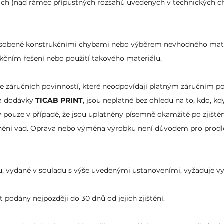
ch (nad rámec přípustných rozsahů uvedených v technických cha
ůsobené konstrukčními chybami nebo výběrem nevhodného mater
čním řešení nebo použití takového materiálu.
se záručních povinností, které neodpovídají platným záruční
a dodávky
TICAB PRINT
, jsou neplatné bez ohledu na to, kdo, kdy
 pouze v případě, že jsou uplatněny písemně okamžitě po zjiště
nění vad. Oprava nebo výměna výrobku není důvodem pro prodl
u, vydané v souladu s výše uvedenými ustanoveními, vyžaduje vy
t podány nejpozději do 30 dnů od jejich zjištění.