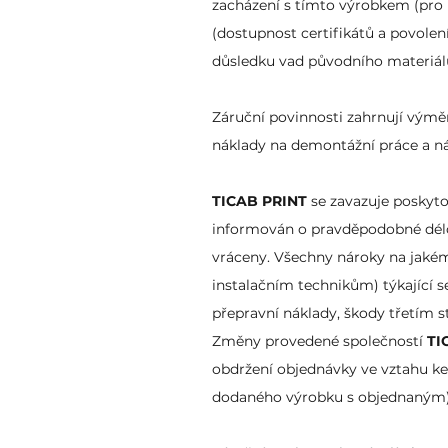
zacházení s tímto výrobkem (pro 
(dostupnost certifikátů a povolen
důsledku vad původního materiál
Záruční povinnosti zahrnují výmě
náklady na demontážní práce a n
TICAB PRINT
se zavazuje poskytov
informován o pravděpodobné délce
vráceny. Všechny nároky na jaké
instalačním technikům) týkající s
přepravní náklady, škody třetím s
Změny provedené společností
TI
obdržení objednávky ve vztahu ke
dodaného výrobku s objednaným),