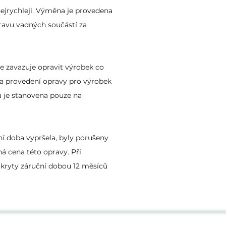
ejrychleji. Výměna je provedena
ravu vadných součástí za
e zavazuje opravit výrobek co
ta provedení opravy pro výrobek
ka je stanovena pouze na
ní doba vypršela, byly porušeny
á cena této opravy. Při
kryty záruční dobou 12 měsíců