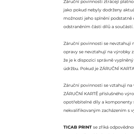
Záruční povinnosti ztrácejí platn
jako pokud nebyly dodrženy aktuál
možnosti jeho splnění podstatně
odstraněním části dílů a součástí.
Záruční povinnosti se nevztahují 
opravy se nevztahují na výrobky
že je k dispozici správně vypln
údržbu. Pokud je ZÁRUČNÍ KARTA 
Záruční povinnosti se vztahují na 
ZÁRUČNÍ KARTĚ příslušného výrobk
opotřebitelné díly a komponenty 
nekvalifikovaným zacházením s vý
TICAB PRINT
se zříká odpovědnos