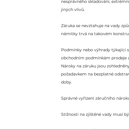
nesprávného skladování, extrémní
jiných vlivů.
Záruka se nevztahuje na vady zp
námitky trvá na takovém konstruk
Podmínky nebo výhrady týkající 
obchodním podmínkám prodeje 
Nároky na záruku jsou zohledněny
požadavkem na bezplatné odstra
doby.
Správné vyřízení záručního nárok
Stížnosti na zjištěné vady musí bý