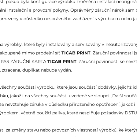
ost, pokud byla konfigurace výrobku změněna instalací neoriginá
ní instalační a provozní pokyny. Oprávněný záruční nárok sám o
 omezeny v důsledku nesprávného zacházení s výrobkem nebo ja
na výrobky, které byly instalovány a servisovány v neautorizovan
 zakoupené mimo prodejní síť
TICAB PRINT
. Záruční povinnosti 
ěný PAS ZÁRUČNÍ KARTA
TICAB PRINT
. Záruční povinnosti se nevz
ztracena, duplikát nebude vydán.
všechny součásti výrobku, které jsou součástí dodávky, jejichž id
u, jakož i na všechny součásti uvedené ve sloupci „Další součá
se nevztahuje záruka v důsledku přirozeného opotřebení, jakož 
robkem, včetně použití paliva, které nesplňuje požadavky DSTU
ti za změny stavu nebo provozních vlastností výrobků, ke který