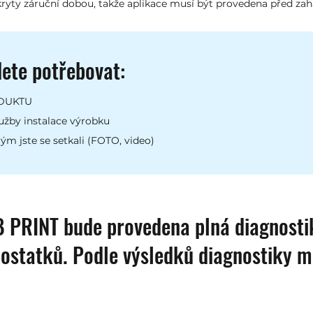
ryty záruční dobou, takže aplikace musí být provedena před za
dete potřebovat:
ODUKTU
lužby instalace výrobku
m jste se setkali (FOTO, video)
B PRINT bude provedena plná diagnostik
dostatků. Podle výsledků diagnostiky m