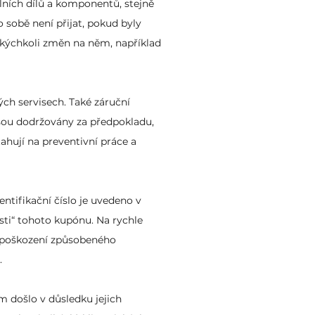
lních dílů a komponentů, stejně
 sobě není přijat, pokud byly
kýchkoli změn na něm, například
ých servisech. Také záruční
jsou dodržovány za předpokladu,
tahují na preventivní práce a
entifikační číslo je uvedeno v
sti“ tohoto kupónu. Na rychle
i poškození způsobeného
.
m došlo v důsledku jejich