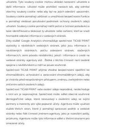
uživatele. Tyto soubory cookie mohou ukládat nastavení uživatele a
další informace. Uživatel může prohlížeč nastavit tak, aby odmítal
všechny soubory cookie nebo aby byl na jejich odeslání upozorněn.
Soubory cookie pomáhají udržovat a umožňovat bezpečnostní funkce
a pomáhají sledovat porušování podmínek ochrany osobních údajů
uživateli. Soubory cookie pomáhají měřit počet a četnost požadavků a
také identifikovat a blokovat ty uživatele nebo zařízení, kteří se snaží
hromadně odesílat informace z webových stránek.
Díky službě Google Analytics shromažďuje společnost TICAB PRINT
statistiky o návštěvách webových stránek, jako jsou informace o
navštívených stránkách, počtu zobrazení stránek, stažených
informacích, zemi původu návštěvníků, jakož i informace o cestě na
webové stránky agentury atd . Žádná z těchto činností není osobně
spojena s návštěvníkem a měří se pouze souhrnně.
Společnost TICAB PRINT přijímá vhodná bezpečnostní opatření ke
shromažďování, uchovávání a zpracování shromážděných údajů, aby
je chránila před neoprávněným přístupem, změnou, zveřejněním nebo
zničením vašich osobních údajů.
Společnost TICAB PRINT vaše osobní údaje neprodává, neobchoduje
s nimi ani je nepronajímá. Společnost může sdílet obecné souhrnné
demografické údaje, které nesouvisejí s osobními údaji, se svými
partnery a inzerenty pro výše popsané účely. Agentura může využívat
služeb třetích stran, které jí pomáhají spravovat podnik a webové
stránky nebo řídit činnosti jménem agentury, jako je rozesílání pošty,
průzkumy. Agentura může tyto informace sdílet s třetími stranami pro
omezené účely.
4. TICAB PRINT má právo předat jakékoli osobní údaje návštěvníků