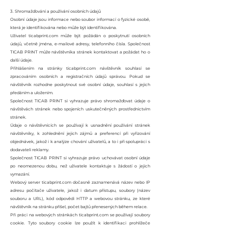
3. Shromažďování a používání osobních údajů
Osobní údaje jsou informace nebo soubor informací o fyzické osobě,
která je identifikována nebo může být identifikována.
Uživatel ticabprint.com může být požádán o poskytnutí osobních
údajů, včetně jména, e-mailové adresy, telefonního čísla. Společnost
TICAB PRINT může návštěvníka stránek kontaktovat a požádat ho o
další údaje.
Přihlášením na stránky ticabprint.com návštěvník souhlasí se
zpracováním osobních a registračních údajů správou. Pokud se
návštěvník rozhodne poskytnout své osobní údaje, souhlasí s jejich
předáním a uložením.
Společnost TICAB PRINT si vyhrazuje právo shromažďovat údaje o
návštěvách stránek nebo spojeních uskutečněných prostřednictvím
stránek.
Údaje o návštěvnících se používají k usnadnění používání stránek
návštěvníky, k zohlednění jejich zájmů a preferencí při vyřizování
objednávek, jakož i k analýze chování uživatelů, a to i při spolupráci s
dodavateli reklamy.
Společnost TICAB PRINT si vyhrazuje právo uchovávat osobní údaje
po neomezenou dobu, než uživatele kontaktuje s žádostí o jejich
vymazání.
Webový server ticabprint.com dočasně zaznamenává název nebo IP
adresu počítače uživatele, jakož i datum přístupu, soubory (název
souboru a URL), kód odpovědi HTTP a webovou stránku, ze které
návštěvník na stránku přišel, počet bajtů přenesených během relace.
Při práci na webových stránkách ticabprint.com se používají soubory
cookie. Tyto soubory cookie lze použít k i
dentifikaci prohlížeče