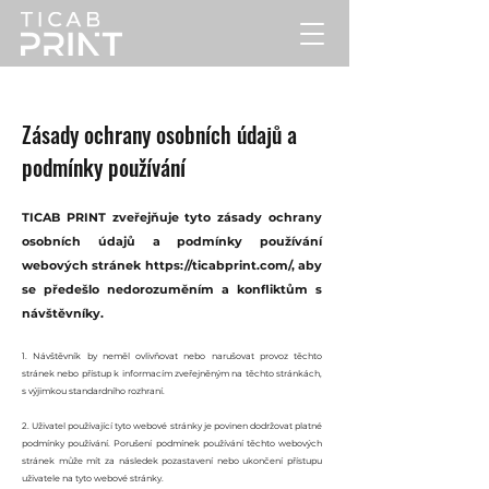
Zásady ochrany osobních údajů a
podmínky používání
TICAB PRINT zveřejňuje tyto zásady ochrany
osobních údajů a podmínky používání
webových stránek
https://ticabprint.com/,
aby
se předešlo nedorozuměním a konfliktům s
návštěvníky.
1. Návštěvník by neměl ovlivňovat nebo narušovat provoz těchto
stránek nebo přístup k informacím zveřejněným na těchto stránkách,
s výjimkou standardního rozhraní.
2. Uživatel používající tyto webové stránky je povinen dodržovat platné
podmínky používání. Porušení podmínek používání těchto webových
stránek může mít za následek pozastavení nebo ukončení přístupu
uživatele na tyto webové stránky.