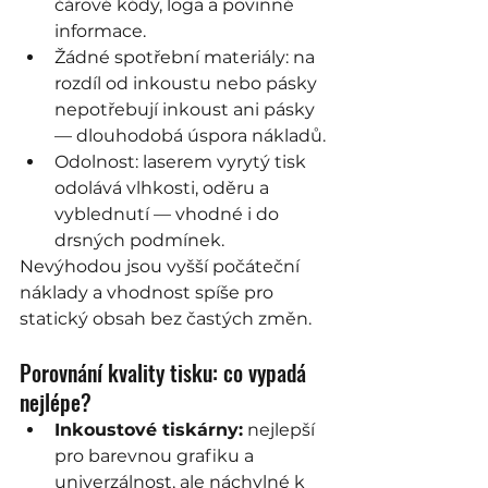
čárové kódy, loga a povinné 
informace.
Žádné spotřební materiály: na 
rozdíl od inkoustu nebo pásky 
nepotřebují inkoust ani pásky 
— dlouhodobá úspora nákladů.
Odolnost: laserem vyrytý tisk 
odolává vlhkosti, oděru a 
vyblednutí — vhodné i do 
drsných podmínek.
Nevýhodou jsou vyšší počáteční 
náklady a vhodnost spíše pro 
statický obsah bez častých změn.
Porovnání kvality tisku: co vypadá 
nejlépe?
Inkoustové tiskárny:
 nejlepší 
pro barevnou grafiku a 
univerzálnost, ale náchylné k 