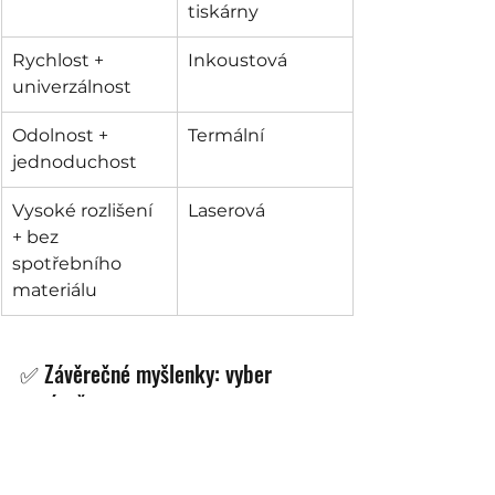
tiskárny
Rychlost + 
Inkoustová
univerzálnost
Odolnost + 
Termální
jednoduchost
Vysoké rozlišení 
Laserová
+ bez 
spotřebního 
materiálu
✅ Závěrečné myšlenky: vyber 
správně
Při rozhodování mezi inkoustovou 
a termální tiskárnou nebo laserem 
zvaž, jaké materiály používáš, jak 