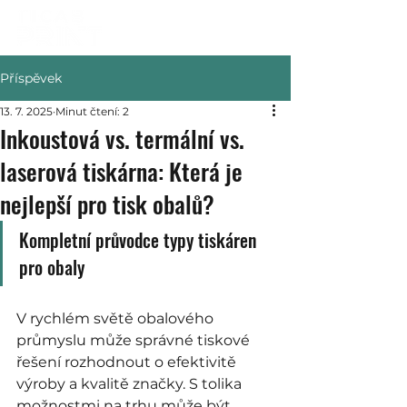
Příspěvek
13. 7. 2025
Minut čtení: 2
Inkoustová vs. termální vs.
laserová tiskárna: Která je
nejlepší pro tisk obalů?
Kompletní průvodce typy tiskáren 
pro obaly
V rychlém světě obalového 
průmyslu může správné tiskové 
řešení rozhodnout o efektivitě 
výroby a kvalitě značky. S tolika 
možnostmi na trhu může být 