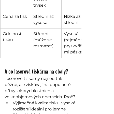
trysek
Cena za tisk
Střední až 
Nízká až 
vysoká
střední
Odolnost 
Střední 
Vysoká 
tisku
(může se 
(zejména s 
rozmazat)
pryskyřičný
mi páskami)
A co laserová tiskárna na obaly?
Laserové tiskárny nejsou tak 
běžné, ale získávají na popularitě 
při vysokorychlostních a 
velkoobjemových operacích. Proč?
Výjimečná kvalita tisku: vysoké 
rozlišení ideální pro jemné 