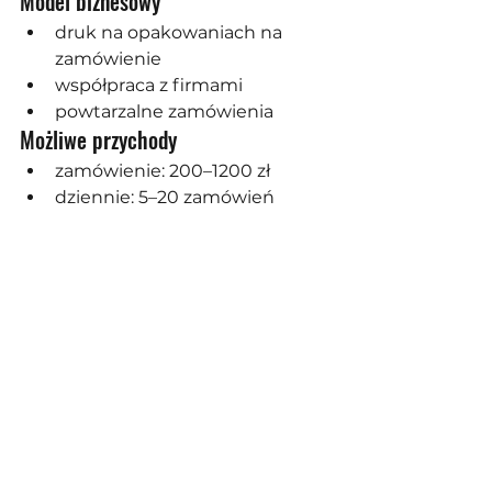
Model biznesowy
druk na opakowaniach na 
zamówienie
współpraca z firmami
powtarzalne zamówienia
Możliwe przychody
zamówienie: 200–1200 zł
dziennie: 5–20 zamówień
miesięcznie: 
12 000–60 000 zł 
i więcej
Rentowność
Dobrze prowadzona firma:
szybko osiąga próg 
opłacalności
ma niskie koszty operacyjne
rozwija się dzięki stałym 
klientom
👉 Największa zaleta: małe nakłady 