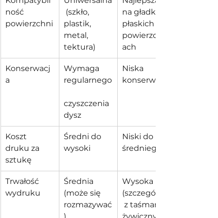
Kompatybil
Uniwersalna
Najlepsza 
ność 
 (szkło, 
na gładkich, 
powierzchni
plastik, 
płaskich 
metal, 
powierzchni
tektura)
ach
Konserwacj
Wymaga 
Niska 
a
regularnego
konserwacja
czyszczenia 
dysz
Koszt 
Średni do 
Niski do 
druku za 
wysoki
średniego
sztukę
Trwałość 
Średnia 
Wysoka 
wydruku
(może się 
(szczególnie
rozmazywać
 z taśmami 
)
żywicznymi)