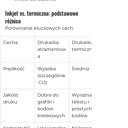
Inkjet vs. termiczna: podstawowe 
różnice
Porównanie kluczowych cech:
Cecha
Drukarka 
Drukarka 
atramentow
termiczna
a
Prędkość
Wysoka 
Średnia
(szczególnie
 CIJ)
Jakość 
Dobra do 
Wyraźna do 
druku
grafiki i 
tekstu i 
kodów 
prostych 
kreskowych
kodów