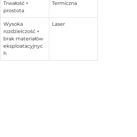
Trwałość + 
Termiczna
prostota
Wysoka 
Laser
rozdzielczość + 
brak materiałów 
eksploatacyjnyc
h
✅ Podsumowanie: wybierz mądrze
Porównując drukarki inkjet i 
termiczne lub rozważając 
inwestycję w drukarkę laserową, 
weź pod uwagę używane 
materiały, szybkość produkcji i 
rodzaj drukowanych informacji.
Dla firm potrzebujących druku 
zmiennych danych na różnych 
powierzchniach, inkjet jest często 