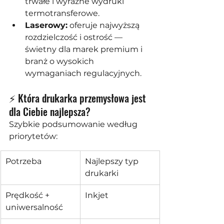
trwałe i wyraźne wydruki 
termotransferowe.
Laserowy:
 oferuje najwyższą 
rozdzielczość i ostrość — 
świetny dla marek premium i 
branż o wysokich 
wymaganiach regulacyjnych.
⚡ Która drukarka przemysłowa jest 
dla Ciebie najlepsza?
Szybkie podsumowanie według 
priorytetów:
Potrzeba
Najlepszy typ 
drukarki
Prędkość + 
Inkjet
uniwersalność