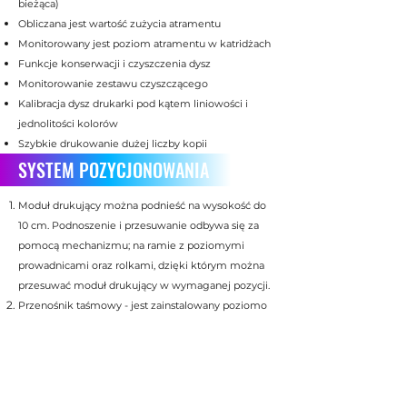
bieżąca)
Obliczana jest wartość zużycia atramentu
Monitorowany jest poziom atramentu w katridżach
Funkcje konserwacji i czyszczenia dysz
Monitorowanie zestawu czyszczącego
Kalibracja dysz drukarki pod kątem liniowości i
jednolitości kolorów
Szybkie drukowanie dużej liczby kopii
SYSTEM POZYCJONOWANIA
Moduł drukujący można podnieść na wysokość do
10 cm. Podnoszenie i przesuwanie odbywa się za
pomocą mechanizmu; na ramie z poziomymi
prowadnicami oraz rolkami, dzięki którym można
przesuwać moduł drukujący w wymaganej pozycji.
Przenośnik taśmowy - jest zainstalowany poziomo
na module głównym i jest przeznaczony do
przeciągania przedmiotu obrabianego z określoną
prędkością przez obszar drukowania.
Panel sterowania - posiada przyciski i kontrolki do
sterowania mechanizmami wykonawczymi.