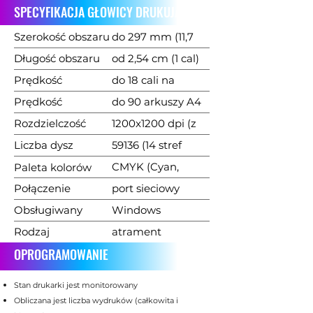
SPECYFIKACJA GŁOWICY DRUKUJĄCEJ
Szerokość obszaru
do 297 mm (11,7
druku
cala)
Długość obszaru
od 2,54 cm (1 cal)
druku
do 91,44 cm (36
Prędkość
do 18 cali na
cali)
drukowania
sekundę
Prędkość
do 90 arkuszy A4
drukowania
na minutę 16
Rozdzielczość
1200x1200 dpi (z
arkuszy A3 na
druku
600x600 dpi) w
Liczba dysz
59136 (14 stref
minutę
trybie jakości
atramentowych
druku z 4224
CMYK (Cyan,
Paleta kolorów
600x1200 dpi (z
dyszami)
Magenta, Yellow,
Połączenie
port sieciowy
300x300 dpi) w
Black)
informacyjne
Ethernet
Obsługiwany
Windows
trybie produkcji
10/100/1000 Base-
system
(zalecany
Rodzaj
atrament
T
operacyjny
Windows10)
stosowanego
pigmentowy na
OPROGRAMOWANIE
atramentu
bazie wody
Stan drukarki jest monitorowany
Obliczana jest liczba wydruków (całkowita i