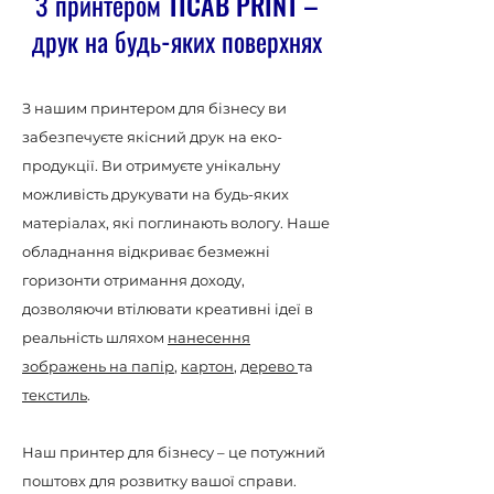
З принтером TICAB PRINT –
друк на будь-яких поверхнях
З нашим принтером для бізнесу ви
забезпечуєте якісний друк на еко-
продукції. Ви отримуєте унікальну
можливість друкувати на будь-яких
матеріалах, які поглинають вологу. Наше
обладнання відкриває безмежні
горизонти отримання доходу,
дозволяючи втілювати креативні ідеї в
реальність шляхом
нанесення
зображень на папір
,
картон
,
дерево
та
текстиль
.
Наш принтер для бізнесу – це потужний
поштовх для розвитку вашої справи.